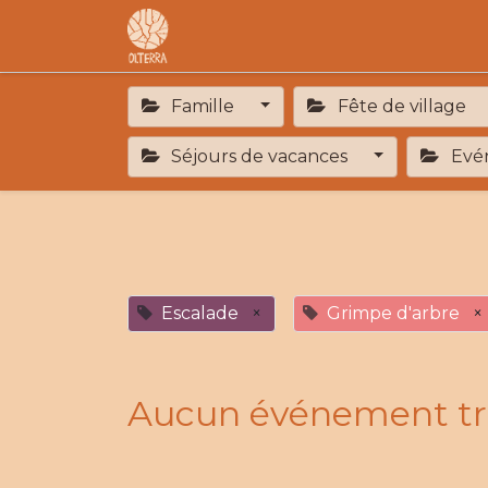
Accueil
L'association
F.A.R
Famille
Fête de village
Séjours de vacances
Evén
Escalade
×
Grimpe d'arbre
×
Aucun événement tr