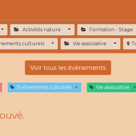
Activités
Services de proximité
Adhésion
Activités nature
Formation - Stage
ements culturels
Vie associative
T
Voir tous les événements
Evénements culturels
×
Vie associative
×
ouvé.