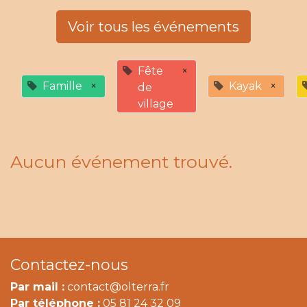
Voir tous les événements
Fête
×
Famille
×
Kayak
×
de
village
Aucun événement trouvé.
Contactez-nous
Par mail :
contact@olterra.fr
Par téléphone :
05 81 24 32 09