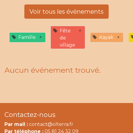
Voir tous les événements
Fête
×
Famille
×
Kayak
×
de
village
Aucun événement trouvé.
Contactez-nous
Par mail :
contact@olterra.fr
Par téléphone :
05 81 24 32 09