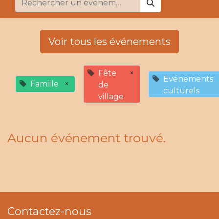
Voir tous les événements
Fête
×
Evénements
Famille
×
de
culturels
village
Aucun événement trouvé.
Contactez-nous