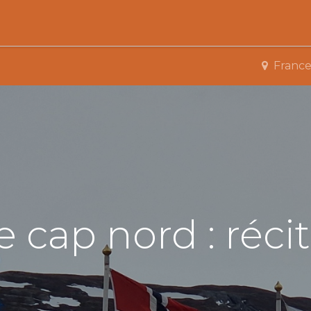
Activités
Services de proximité
Adhésion
Franc
le cap nord : réc