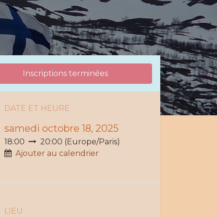
Inscriptions terminées
DATE ET H
EURE
samedi octobre 18, 2025
18:00
20:00
(
Europe/Paris
)
Ajouter au calendrier
LIEU