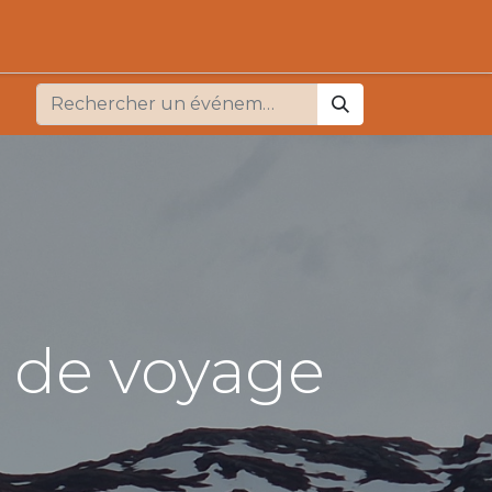
e
it de voyage