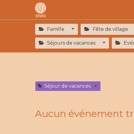
Accueil
L'association
F.A.R
Famille
Fête de village
Séjours de vacances
Evén
Séjour de vacances
×
Aucun événement tr